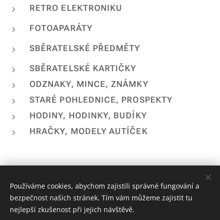
RETRO ELEKTRONIKU
FOTOAPARÁTY
SBĚRATELSKÉ PŘEDMĚTY
SBĚRATELSKÉ KARTIČKY
ODZNAKY, MINCE, ZNÁMKY
STARÉ POHLEDNICE, PROSPEKTY
HODINY, HODINKY, BUDÍKY
HRAČKY, MODELY AUTÍČEK
Používáme cookies, abychom zajistili správné fungování a
bezpečnost našich stránek. Tím vám můžeme zajistit tu
nejlepší zkušenost při jejich návštěvě.