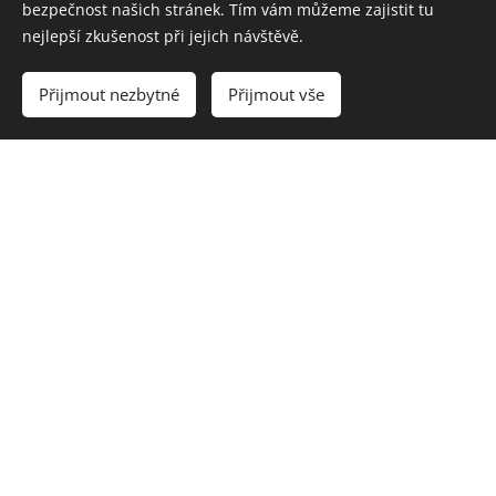
DOSTAT
bezpečnost našich stránek. Tím vám můžeme zajistit tu
nejlepší zkušenost při jejich návštěvě.
PENÍZE NA
Přijmout nezbytné
Přijmout vše
RUKU.
VOLEJTE
704318552,602
262786
KONTAKT